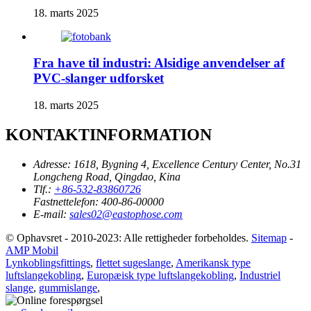
18. marts 2025
Fra have til industri: Alsidige anvendelser af
PVC-slanger udforsket
18. marts 2025
KONTAKTINFORMATION
Adresse:
1618, Bygning 4, Excellence Century Center, No.31
Longcheng Road, Qingdao, Kina
Tlf.:
+86-532-83860726
Fastnettelefon:
400-86-00000
E-mail:
sales02@eastophose.com
© Ophavsret - 2010-2023: Alle rettigheder forbeholdes.
Sitemap
-
AMP Mobil
Lynkoblingsfittings
,
flettet sugeslange
,
Amerikansk type
luftslangekobling
,
Europæisk type luftslangekobling
,
Industriel
slange
,
gummislange
,