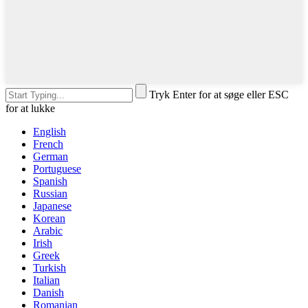
Tryk Enter for at søge eller ESC
for at lukke
English
French
German
Portuguese
Spanish
Russian
Japanese
Korean
Arabic
Irish
Greek
Turkish
Italian
Danish
Romanian