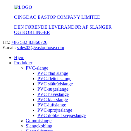
QINGDAO EASTOP COMPANY LIMITED
DEN FØRENDE LEVERANDØR AF SLANGER
OG KOBLINGER
Tlf.:
+86-532-83860726
E-mail:
sales02@eastophose.com
Hjem
Produkter
PVC-slange
PVC-flad slange
PVC-flettet slange
PVC ståltrådslange
PVC-sugeslange
PVC-haveslange
PVC klar slange
PVC-luftslange
PVC-sprøjteslange
PVC dobbelt svejseslange
Gummislange
Slangekobling