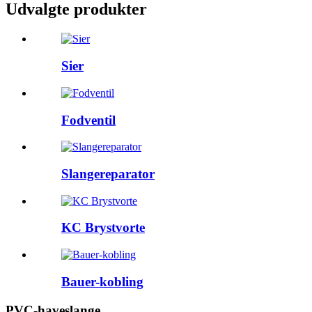
Udvalgte produkter
Sier
Fodventil
Slangereparator
KC Brystvorte
Bauer-kobling
PVC-haveslange