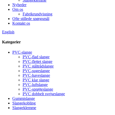
Slangeklemme
Nyheder
Om os
Fabrikrundvisning
Ofte stillede spørgsmål
Kontakt os
English
Kategorier
PVC-slange
PVC-flad slange
PVC-flettet slange
PVC ståltrådslange
PVC-sugeslange
PVC-haveslange
PVC klar slange
PVC-luftslange
PVC-sprøjteslange
PVC dobbelt svejseslange
Gummislange
Slangekobling
Slangeklemme