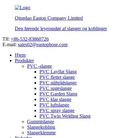
Qingdao Eastop Company Limited
Den førende leverandør af slanger og koblinger
Tlf:
+86-532-83860726
E-mail:
sales02@eastophose.com
Hjem
Produkter
PVC -slange
PVC Layflat Slang
PVC flettet slange
PVC ståltrådslange
PVC sugeslange
PVC Garden Slang
PVC klar slange
PVC luftslange
PVC spray slange
PVC Twin Welding Slang
Gummislange
Slangekobling
Slangeklemme