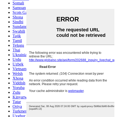
Somali
Samoan
Scots Gaelic
Shona
Sindhi
Sundanese
Swahili
Tajik
Tamil
Telugu
Thai
Ukrainian
Urdu
Uzbek
Vietnamese
Welsh
Xhosa
Yiddish
Yoruba
Zulu
Kinyarwanda
Tatar
Oriya
Turkmen
Uyghur