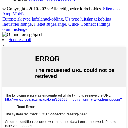
© Copyright - 2010-2023: Alle rettigheder forbeholdes.
Sitemap
-
Amp Mobile
Europæisk type luftslangekobling
,
Us type luftslangekobling
,
Industriel slange
,
Flettet sugeslange
,
Quick Connect Fittings
,
Gummislange
,
Send e -mail
x