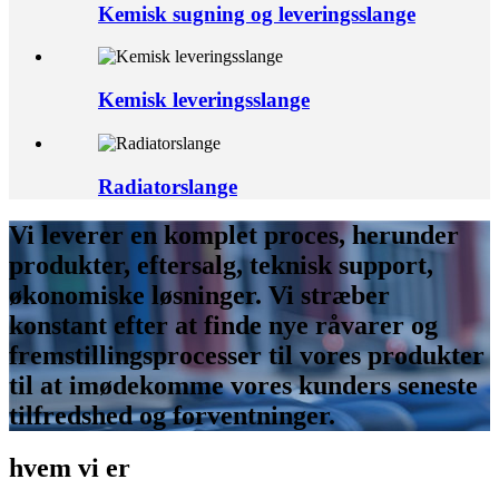
Kemisk sugning og leveringsslange
Kemisk leveringsslange
Radiatorslange
Vi leverer en komplet proces, herunder
produkter, eftersalg, teknisk support,
økonomiske løsninger. Vi stræber
konstant efter at finde nye råvarer og
fremstillingsprocesser til vores produkter
til at imødekomme vores kunders seneste
tilfredshed og forventninger.
hvem vi er