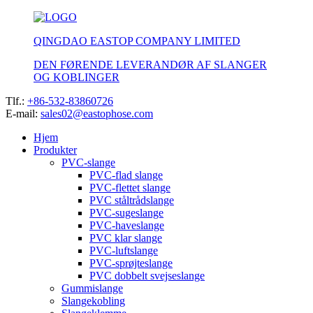
QINGDAO EASTOP COMPANY LIMITED
DEN FØRENDE LEVERANDØR AF SLANGER
OG KOBLINGER
Tlf.:
+86-532-83860726
E-mail:
sales02@eastophose.com
Hjem
Produkter
PVC-slange
PVC-flad slange
PVC-flettet slange
PVC ståltrådslange
PVC-sugeslange
PVC-haveslange
PVC klar slange
PVC-luftslange
PVC-sprøjteslange
PVC dobbelt svejseslange
Gummislange
Slangekobling