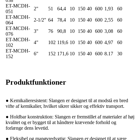
038
ET-MCDH-
2"
51
64,4
10
150
40
600
1,93
60
051
ET-MCDH-
2-1/2"
64
78,4
10
150
40
600
2,55
60
064
ET-MCDH-
3"
76
90,8
10
150
40
600
3,08
60
076
ET-MCDH-
4"
102
119,6
10
150
40
600
4,97
60
102
ET-MCDH-
6"
152
171,6
10
150
40
600
8.17
30
152
Produktfunktioner
● Kemikalieresistent: Slangen er designet til at modstå en bred
vifte af kemikalier, hvilket sikrer sikker og effektiv transport.
● Holdbar konstruktion: Slangen er fremstillet af materialer af høj
kvalitet og er bygget til at håndtere krævende forhold og
forlænge dens levetid.
● Fleksibel og manøvredygtig: Slangen er designet til at være