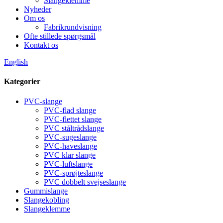
Slangeklemme
Nyheder
Om os
Fabrikrundvisning
Ofte stillede spørgsmål
Kontakt os
English
Kategorier
PVC-slange
PVC-flad slange
PVC-flettet slange
PVC ståltrådslange
PVC-sugeslange
PVC-haveslange
PVC klar slange
PVC-luftslange
PVC-sprøjteslange
PVC dobbelt svejseslange
Gummislange
Slangekobling
Slangeklemme