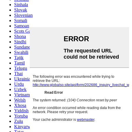
Sinhala
Slovak
Slovenian
Somali
Samoan
Scots Gaelic
Shona
Sindhi
Sundanese
Swahili
Tajik
Tamil
Telugu
Thai
Ukrainian
Urdu
Uzbek
Vietnamese
Welsh
Xhosa
Yiddish
Yoruba
Zulu
Kinyarwanda
Tatar