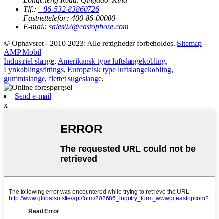
Longcheng Road, Qingdao, Kina
Tlf.:
+86-532-83860726
Fastnettelefon:
400-86-00000
E-mail:
sales02@eastophose.com
© Ophavsret - 2010-2023: Alle rettigheder forbeholdes.
Sitemap
-
AMP Mobil
Industriel slange
,
Amerikansk type luftslangekobling
,
Lynkoblingsfittings
,
Europæisk type luftslangekobling
,
gummislange
,
flettet sugeslange
,
Send e-mail
x