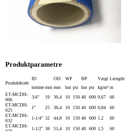
Produktparametre
ID
OD
WP
BP
Vægt
Længde
Produktkode
tomme
mm
mm
bar
psi
bar
psi
kg/m²
m
ET-MCDH-
3/4"
19
30,4
10
150
40
600
0,67
60
006
ET-MCDH-
1"
25
36,4
10
150
40
600
0,84
60
025
ET-MCDH-
1-1/4"
32
44,8
10
150
40
600
1.2
60
032
ET-MCDH-
1-1/2"
38
51,4
10
150
40
600
1,5
60