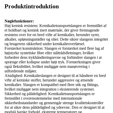
Produktintroduktion
Nøglefunktioner:
Høj kemisk resistens: Kemikalietransportslangen er fremstillet af
et holdbart og kemisk inert materiale, der giver fremragende
resistens over for en bred vifte af kemikalier, herunder syrer,
alkalier, opløsningsmidler og olier. Dette sikrer slangens integritet
og brugerens sikkerhed under kemikalieoverførsel.
Forstærket konstruktion: Slangen er forstærket med flere lag af
højstyrke syntetiske fibre eller ståltrådsfletninger, hvilket
forbedrer dens trykhåndteringsevne og forhindrer slangen i at
sprænge eller kollapse under højt tryk. Forstærkningen giver
også fleksibilitet, hvilket muliggør nem manøvrering i
udfordrende miljøer.
Alsidighed: Kemikalieslangen er designet til at håndtere en bred
vifte af kemiske stoffer, herunder aggressive og ætsende
kemikalier. Slangen er kompatibel med flere stik og fittings,
hvilket muliggør nem integration i eksisterende systemer.
Sikkerhed og pålidelighed: Kemikalietransportslangen er
fremstillet i overensstemmelse med internationale
sikkerhedsstandarder og gennemgår strenge kvalitetskontroller
for at sikre dens pålidelighed og ydeevne. Den er designet til at
modstå barske forhold, ekstreme temperaturer og