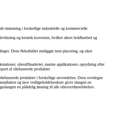
dt strømning i forskellige industrielle og kommercielle
rpåvirkning og kemisk korrosion, hvilket sikrer holdbarhed og
linger. Dens fleksibilitet muliggør nem placering, og sikre
tationer, olieraffinaderier, marine applikationer, oprydning efter
sport af oliebaserede produkter.
g oliebaserede produkter i forskellige anvendelser. Dens overlegne
installation og lave vedligeholdelseskrav giver slangen en
ngsslangen en pålidelig løsning til alle olieoverførselsbehov.