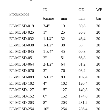
ID
OD
WP
Produktkode
tomme
mm
mm
bar
ET-MOSD-019
3/4"
19
30,8
20
ET-MOSD-025
1"
25
36,8
20
ET-MOSD-032
1-1/4"
32
46,4
20
ET-MOSD-038
1-1/2"
38
53
20
ET-MOSD-045
1-3/4"
45
60,8
20
ET-MOSD-051
2"
51
66,8
20
ET-MOSD-064
2-1/2"
64
81,2
20
ET-MOSD-076
3"
76
93,2
20
ET-MOSD-089
3-1/2"
89
107,4
20
ET-MOSD-102
4"
102
120,4
20
ET-MOSD-127
5"
127
149,8
20
ET-MOSD-152
6"
152
174,8
20
ET-MOSD-203
8"
203
231,2
20
ET-MOSD-254
10"
254
286,4
20