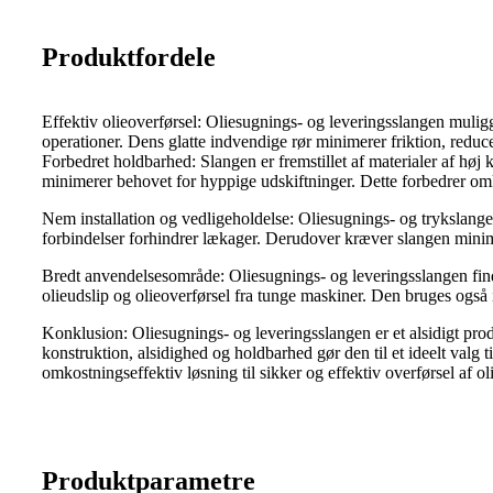
Produktfordele
Effektiv olieoverførsel: Oliesugnings- og leveringsslangen muligg
operationer. Dens glatte indvendige rør minimerer friktion, reduc
Forbedret holdbarhed: Slangen er fremstillet af materialer af høj
minimerer behovet for hyppige udskiftninger. Dette forbedrer omk
Nem installation og vedligeholdelse: Oliesugnings- og trykslangen 
forbindelser forhindrer lækager. Derudover kræver slangen minima
Bredt anvendelsesområde: Oliesugnings- og leveringsslangen finder 
olieudslip og olieoverførsel fra tunge maskiner. Den bruges også 
Konklusion: Oliesugnings- og leveringsslangen er et alsidigt produ
konstruktion, alsidighed og holdbarhed gør den til et ideelt valg
omkostningseffektiv løsning til sikker og effektiv overførsel af oli
Produktparametre