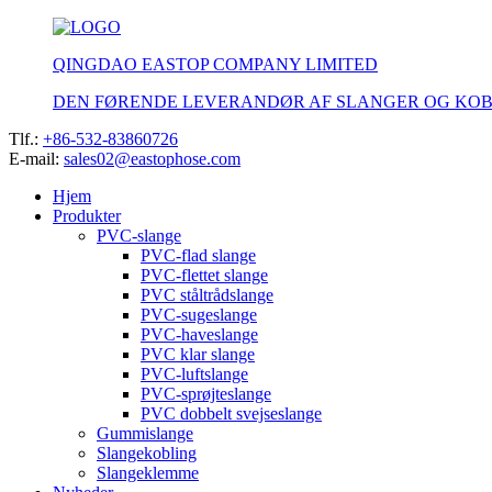
QINGDAO EASTOP COMPANY LIMITED
DEN FØRENDE LEVERANDØR AF SLANGER OG KO
Tlf.:
+86-532-83860726
E-mail:
sales02@eastophose.com
Hjem
Produkter
PVC-slange
PVC-flad slange
PVC-flettet slange
PVC ståltrådslange
PVC-sugeslange
PVC-haveslange
PVC klar slange
PVC-luftslange
PVC-sprøjteslange
PVC dobbelt svejseslange
Gummislange
Slangekobling
Slangeklemme