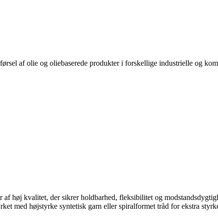
rførsel af olie og oliebaserede produkter i forskellige industrielle og ko
 af høj kvalitet, der sikrer holdbarhed, fleksibilitet og modstandsdygti
ket med højstyrke syntetisk garn eller spiralformet tråd for ekstra styrke 