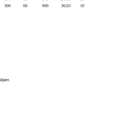
300
60
900
30,63
10
iljøer.