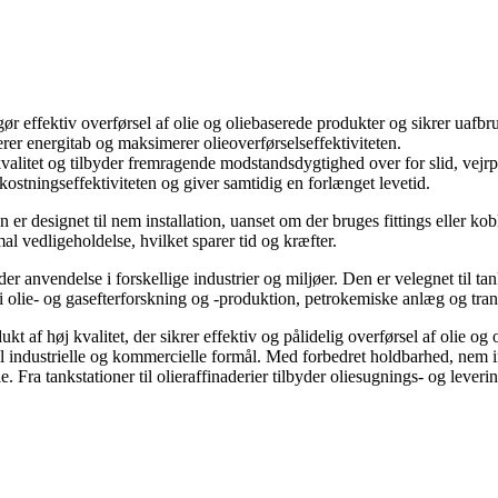
ør effektiv overførsel af olie og oliebaserede produkter og sikrer uafbru
erer energitab og maksimerer olieoverførselseffektiviteten.
 kvalitet og tilbyder fremragende modstandsdygtighed over for slid, vej
ostningseffektiviteten og giver samtidig en forlænget levetid.
er designet til nem installation, uanset om der bruges fittings eller kob
l vedligeholdelse, hvilket sparer tid og kræfter.
anvendelse i forskellige industrier og miljøer. Den er velegnet til tanks
i olie- og gasefterforskning og -produktion, petrokemiske anlæg og tran
kt af høj kvalitet, der sikrer effektiv og pålidelig overførsel af olie o
 til industrielle og kommercielle formål. Med forbedret holdbarhed, nem 
e. Fra tankstationer til olieraffinaderier tilbyder oliesugnings- og leveri