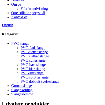
Nyheder
Om os
Fabrikrundvisning
Ofte stillede spørgsmål
Kontakt os
English
Kategorier
PVC-slange
PVC-flad slange
PVC-flettet slange
PVC ståltrådslange
PVC-sugeslange
PVC-haveslange
PVC klar slange
PVC-luftslange
PVC-sprøjteslange
PVC dobbelt svejseslange
Gummislange
Slangekobling
Slangeklemme
Udvalgte produkter